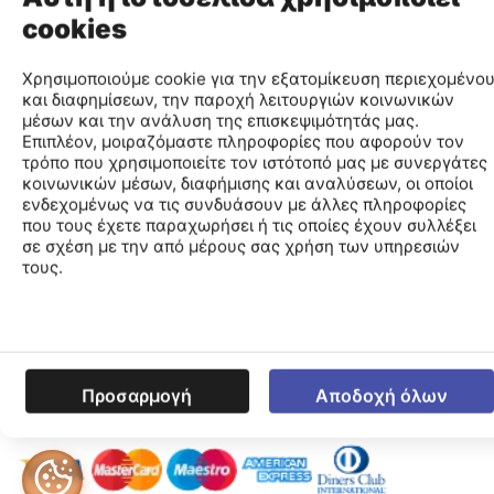
cookies
Η Δημιουργία ενός νέου Λογαριασμού είναi πολύ γρήγορη
& απλή διαδικασία.
Δημιουργήστε ένα Λογαριασμό
Χρησιμοποιούμε cookie για την εξατομίκευση περιεχομένο
και διαφημίσεων, την παροχή λειτουργιών κοινωνικών
μέσων και την ανάλυση της επισκεψιμότητάς μας.
Επιπλέον, μοιραζόμαστε πληροφορίες που αφορούν τον
τρόπο που χρησιμοποιείτε τον ιστότοπό μας με συνεργάτες
Ο Λογαριασμός μου
κοινωνικών μέσων, διαφήμισης και αναλύσεων, οι οποίοι
ενδεχομένως να τις συνδυάσουν με άλλες πληροφορίες
Εταιρεία
που τους έχετε παραχωρήσει ή τις οποίες έχουν συλλέξει
σε σχέση με την από μέρους σας χρήση των υπηρεσιών
τους.
Εξυπηρέτηση Πελατών
Πληροφορίες E-Shop
© 2026 EA GREECE . Developed with
&
in Athens by
Προσαρμογή
Αποδοχή όλων
Hostmein